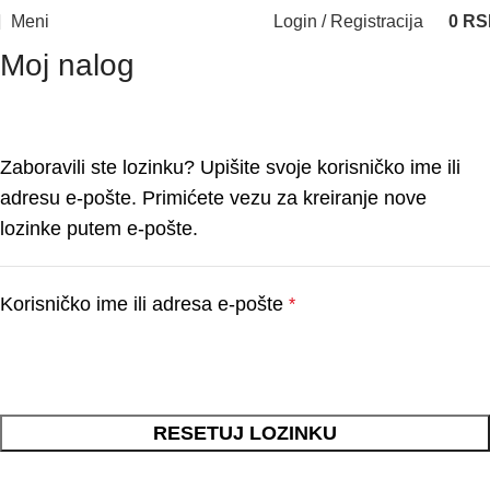
Meni
Login / Registracija
0
RS
Moj nalog
Zaboravili ste lozinku? Upišite svoje korisničko ime ili
adresu e-pošte. Primićete vezu za kreiranje nove
lozinke putem e-pošte.
Korisničko ime ili adresa e-pošte
*
RESETUJ LOZINKU