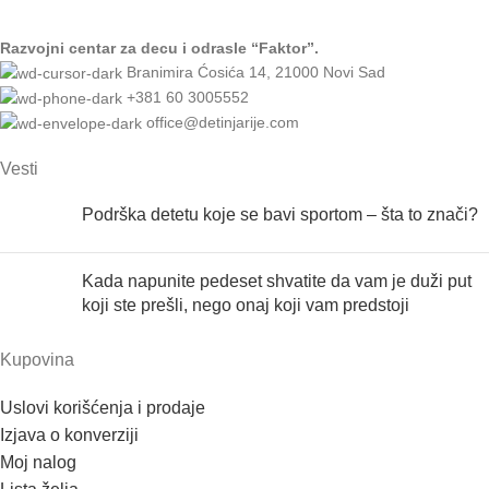
Razvojni centar za decu i odrasle “Faktor”.
Branimira Ćosića 14, 21000 Novi Sad
+381 60 3005552
office@detinjarije.com
Vesti
Podrška detetu koje se bavi sportom – šta to znači?
Kada napunite pedeset shvatite da vam je duži put
koji ste prešli, nego onaj koji vam predstoji
Kupovina
Uslovi korišćenja i prodaje
Izjava o konverziji
Moj nalog