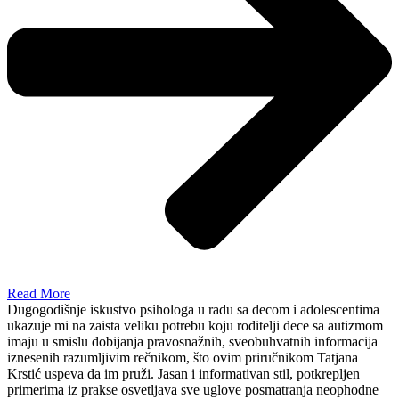
Read More
Dugogodišnje iskustvo psihologa u radu sa decom i adolescentima
ukazuje mi na zaista veliku potrebu koju roditelji dece sa autizmom
imaju u smislu dobijanja pravosnažnih, sveobuhvatnih informacija
iznesenih razumljivim rečnikom, što ovim priručnikom Tatjana
Krstić uspeva da im pruži. Jasan i informativan stil, potkrepljen
primerima iz prakse osvetljava sve uglove posmatranja neophodne