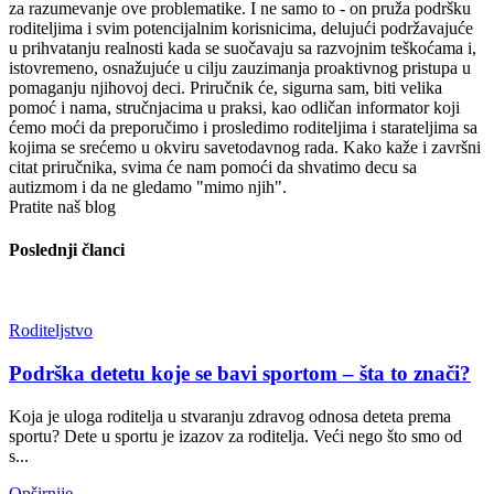
za razumevanje ove problematike. I ne samo to - on pruža podršku
roditeljima i svim potencijalnim korisnicima, delujući podržavajuće
u prihvatanju realnosti kada se suočavaju sa razvojnim teškoćama i,
istovremeno, osnažujuće u cilju zauzimanja proaktivnog pristupa u
pomaganju njihovoj deci. Priručnik će, sigurna sam, biti velika
pomoć i nama, stručnjacima u praksi, kao odličan informator koji
ćemo moći da preporučimo i prosledimo roditeljima i starateljima sa
kojima se srećemo u okviru savetodavnog rada. Kako kaže i završni
citat priručnika, svima će nam pomoći da shvatimo decu sa
autizmom i da ne gledamo "mimo njih".
Pratite naš blog
Poslednji članci
Roditeljstvo
Podrška detetu koje se bavi sportom – šta to znači?
Koja je uloga roditelja u stvaranju zdravog odnosa deteta prema
sportu? Dete u sportu je izazov za roditelja. Veći nego što smo od
s...
Opširnije