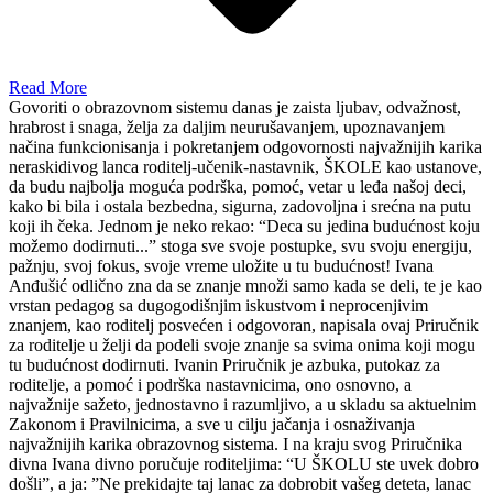
Read More
Govoriti o obrazovnom sistemu danas je zaista ljubav, odvažnost,
hrabrost i snaga, želja za daljim neurušavanjem, upoznavanjem
načina funkcionisanja i pokretanjem odgovornosti najvažnijih karika
neraskidivog lanca roditelj-učenik-nastavnik, ŠKOLE kao ustanove,
da budu najbolja moguća podrška, pomoć, vetar u leđa našoj deci,
kako bi bila i ostala bezbedna, sigurna, zadovoljna i srećna na putu
koji ih čeka. Jednom je neko rekao: “Deca su jedina budućnost koju
možemo dodirnuti...” stoga sve svoje postupke, svu svoju energiju,
pažnju, svoj fokus, svoje vreme uložite u tu budućnost! Ivana
Anđušić odlično zna da se znanje množi samo kada se deli, te je kao
vrstan pedagog sa dugogodišnjim iskustvom i neprocenjivim
znanjem, kao roditelj posvećen i odgovoran, napisala ovaj Priručnik
za roditelje u želji da podeli svoje znanje sa svima onima koji mogu
tu budućnost dodirnuti. Ivanin Priručnik je azbuka, putokaz za
roditelje, a pomoć i podrška nastavnicima, ono osnovno, a
najvažnije sažeto, jednostavno i razumljivo, a u skladu sa aktuelnim
Zakonom i Pravilnicima, a sve u cilju jačanja i osnaživanja
najvažnijih karika obrazovnog sistema. I na kraju svog Priručnika
divna Ivana divno poručuje roditeljima: “U ŠKOLU ste uvek dobro
došli”, a ja: ”Ne prekidajte taj lanac za dobrobit vašeg deteta, lanac