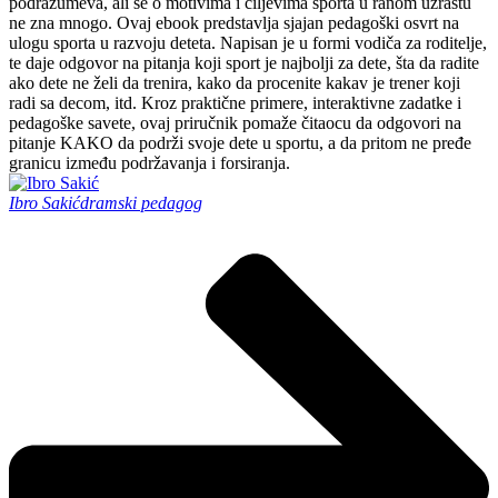
podrazumeva, ali se o motivima i ciljevima sporta u ranom uzrastu
ne zna mnogo. Ovaj ebook predstavlja sjajan pedagoški osvrt na
ulogu sporta u razvoju deteta. Napisan je u formi vodiča za roditelje,
te daje odgovor na pitanja koji sport je najbolji za dete, šta da radite
ako dete ne želi da trenira, kako da procenite kakav je trener koji
radi sa decom, itd. Kroz praktične primere, interaktivne zadatke i
pedagoške savete, ovaj priručnik pomaže čitaocu da odgovori na
pitanje KAKO da podrži svoje dete u sportu, a da pritom ne pređe
granicu između podržavanja i forsiranja.
Ibro Sakić
dramski pedagog