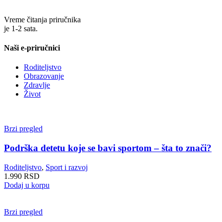
Vreme čitanja priručnika
je 1-2 sata.
Naši e-priručnici
Roditeljstvo
Obrazovanje
Zdravlje
Život
Brzi pregled
Podrška detetu koje se bavi sportom – šta to znači?
Roditeljstvo
,
Sport i razvoj
1.990
RSD
Dodaj u korpu
Brzi pregled