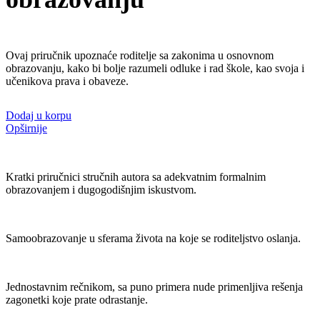
Ovaj priručnik upoznaće roditelje sa zakonima u osnovnom
obrazovanju, kako bi bolje razumeli odluke i rad škole, kao svoja i
učenikova prava i obaveze.
Dodaj u korpu
Opširnije
Kratki priručnici stručnih autora sa adekvatnim formalnim
obrazovanjem i dugogodišnjim iskustvom.
Samoobrazovanje u sferama života na koje se roditeljstvo oslanja.
Jednostavnim rečnikom, sa puno primera nude primenljiva rešenja
zagonetki koje prate odrastanje.