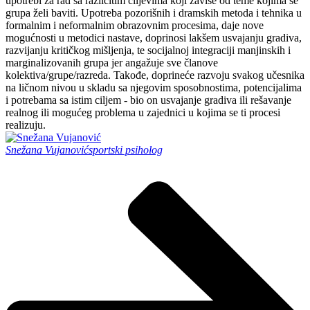
upotrebi za rad sa različitim ciljevima koji zavise od teme kojima se
grupa želi baviti. Upotreba pozorišnih i dramskih metoda i tehnika u
formalnim i neformalnim obrazovnim procesima, daje nove
mogućnosti u metodici nastave, doprinosi lakšem usvajanju gradiva,
razvijanju kritičkog mišljenja, te socijalnoj integraciji manjinskih i
marginalizovanih grupa jer angažuje sve članove
kolektiva/grupe/razreda. Takođe, doprineće razvoju svakog učesnika
na ličnom nivou u skladu sa njegovim sposobnostima, potencijalima
i potrebama sa istim ciljem - bio on usvajanje gradiva ili rešavanje
realnog ili mogućeg problema u zajednici u kojima se ti procesi
realizuju.
Snežana Vujanović
sportski psiholog