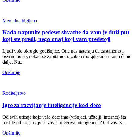
Mentalna higijena
Kada napunite pedeset shvatite da vam je duži put
koji ste prešli, nego onaj koji vam predstoji
Ljudi vole okrugle godišnjice. One nas nateraju da zastanemo i
osvrnemo se, nekad se zapitamo, razaberemo gde smo i kuda ćemo
dalje. Ka...
Opširnije
Roditeljstvo
Igre za razvijanje inteligencije kod dece
​​Od svih uticaja koje vaše dete ima (vršnjaci, učitelji, internet) šta
mislite od koga najviše zavisi njegova inteligencija? Od vas. S...
Opširnije