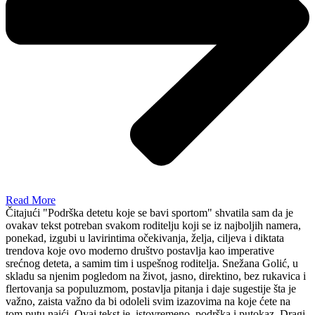
Read More
Čitajući "Podrška detetu koje se bavi sportom" shvatila sam da je
ovakav tekst potreban svakom roditelju koji se iz najboljih namera,
ponekad, izgubi u lavirintima očekivanja, želja, ciljeva i diktata
trendova koje ovo moderno društvo postavlja kao imperative
srećnog deteta, a samim tim i uspešnog roditelja. Snežana Golić, u
skladu sa njenim pogledom na život, jasno, direktino, bez rukavica i
flertovanja sa populuzmom, postavlja pitanja i daje sugestije šta je
važno, zaista važno da bi odoleli svim izazovima na koje ćete na
tom putu naići. Ovaj tekst je, istovremeno, podrška i putokaz. Dragi