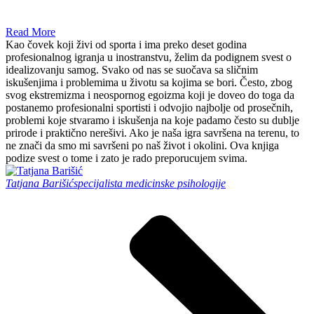
Read More
Kao čovek koji živi od sporta i ima preko deset godina
profesionalnog igranja u inostranstvu, želim da podignem svest o
idealizovanju samog. Svako od nas se suočava sa sličnim
iskušenjima i problemima u životu sa kojima se bori. Često, zbog
svog ekstremizma i neospornog egoizma koji je doveo do toga da
postanemo profesionalni sportisti i odvojio najbolje od prosečnih,
problemi koje stvaramo i iskušenja na koje padamo često su dublje
prirode i praktično nerešivi. Ako je naša igra savršena na terenu, to
ne znači da smo mi savršeni po naš život i okolini. Ova knjiga
podize svest o tome i zato je rado preporucujem svima.
Tatjana Barišić
specijalista medicinske psihologije