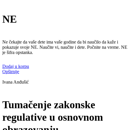
NE
Ne čekajte da vaše dete ima vaše godine da bi naučilo da kaže i
pokazuje svoje NE. Naučite vi, naučite i dete. Počnite na vreme. NE
je šifra opstanka.
Dodaj u korpu
Opširnije
Ivana Anđušić
Tumačenje zakonske
regulative u osnovnom
obrazovanju