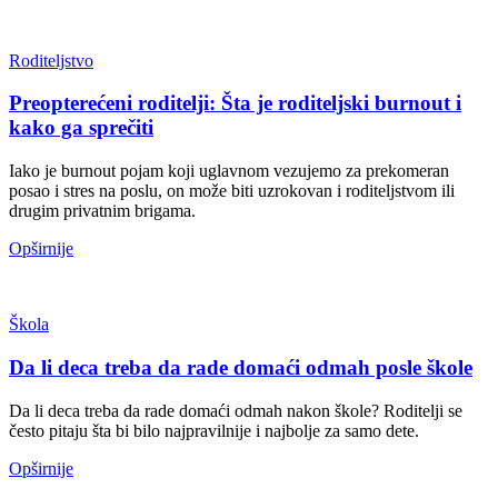
Roditeljstvo
Preopterećeni roditelji: Šta je roditeljski burnout i
kako ga sprečiti
Iako je burnout pojam koji uglavnom vezujemo za prekomeran
posao i stres na poslu, on može biti uzrokovan i roditeljstvom ili
drugim privatnim brigama.
Opširnije
Škola
Da li deca treba da rade domaći odmah posle škole
Da li deca treba da rade domaći odmah nakon škole? Roditelji se
često pitaju šta bi bilo najpravilnije i najbolje za samo dete.
Opširnije