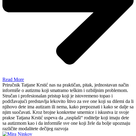
Read More
Priručnik Tatjane Krstić nas na praktičan, pitak, jednostavan način
informiše o autizmu koji smatramo teškim i ozbiljnim problemom.
Stručan i profesionalan pristup koji je istovremeno topao i
podržavajući predstavlja lekovito štivo za sve one koji su dilemi da li
njihovo dete ima autizam ili nema, kako prepoznati i kako se dalje sa
njim suočavati. Kroz brojne konkretne smernice i iskustva iz svoje
prakse Tatjana Krstić uspeva da „rasplaši“ roditelje koji imaju dete
sa autizmom kao i da informiše sve one koji žele da bolje upoznaju
različite modalitete dečijeg razvoja