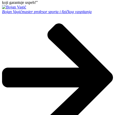
koji garantuje uspeh!”
Bojan Vagić
master profesor sporta i fizičkog vaspitanja