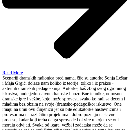
Read More
Scenariji dramskih radionica pred nama, čije su autorke Sonja Leštar
i Maja Grgić, dolaze nam koliko iz teorije, toliko i iz prakse -
aktivnih dramskih pedagoškinja. Autorke, baš zbog svog ogromnog
iskustva, nude jednostavne dramske i pozorišne tehnike, odnosno
dramske igre i vežbe, koje može sprovesti svako ko radi sa decom i
mladima bez obzira na svoje (dramsko-pedagoško) iskustvo. One
imaju na umu ovu činjenicu jer su bile edukatorke nastavnicima i
profesorima na različitim projektima i dobro poznaju nastavne
procese, kadar koji treba da ga sprovede i okvire u kojem se oni
moraju odvijati. Svaka od igara, vežbi i zadataka može da se