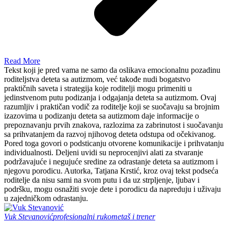
Read More
Tekst koji je pred vama ne samo da oslikava emocionalnu pozadinu
roditeljstva deteta sa autizmom, već takođe nudi bogatstvo
praktičnih saveta i strategija koje roditelji mogu primeniti u
jedinstvenom putu podizanja i odgajanja deteta sa autizmom. Ovaj
razumljiv i praktičan vodič za roditelje koji se suočavaju sa brojnim
izazovima u podizanju deteta sa autizmom daje informacije o
prepoznavanju prvih znakova, razlozima za zabrinutost i suočavanju
sa prihvatanjem da razvoj njihovog deteta odstupa od očekivanog.
Pored toga govori o podsticanju otvorene komunikacije i prihvatanju
individualnosti. Deljeni uvidi su neprocenjivi alati za stvaranje
podržavajuće i negujuće sredine za odrastanje deteta sa autizmom i
njegovu porodicu. Autorka, Tatjana Krstić, kroz ovaj tekst podseća
roditelje da nisu sami na svom putu i da uz strpljenje, ljubav i
podršku, mogu osnažiti svoje dete i porodicu da napreduju i uživaju
u zajedničkom odrastanju.
Vuk Stevanović
profesionalni rukometaš i trener