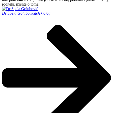
roditelji, mislite o tome.
Dr Špela Golubović
defektolog