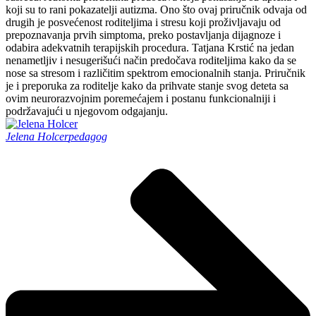
koji su to rani pokazatelji autizma. Ono što ovaj priručnik odvaja od
drugih je posvećenost roditeljima i stresu koji proživljavaju od
prepoznavanja prvih simptoma, preko postavljanja dijagnoze i
odabira adekvatnih terapijskih procedura. Tatjana Krstić na jedan
nenametljiv i nesugerišući način predočava roditeljima kako da se
nose sa stresom i različitim spektrom emocionalnih stanja. Priručnik
je i preporuka za roditelje kako da prihvate stanje svog deteta sa
ovim neurorazvojnim poremećajem i postanu funkcionalniji i
podržavajući u njegovom odgajanju.
Jelena Holcer
pedagog