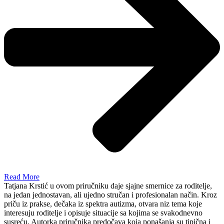
Read More
Tatjana Krstić u ovom priručniku daje sjajne smernice za roditelje,
na jedan jednostavan, ali ujedno stručan i profesionalan način. Kroz
priču iz prakse, dečaka iz spektra autizma, otvara niz tema koje
interesuju roditelje i opisuje situacije sa kojima se svakodnevno
susreću. Autorka priručnika predočava koja ponašanja su tipična i