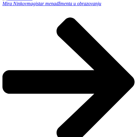
Mira Ninkov
magistar menadžmenta u obrazovanju