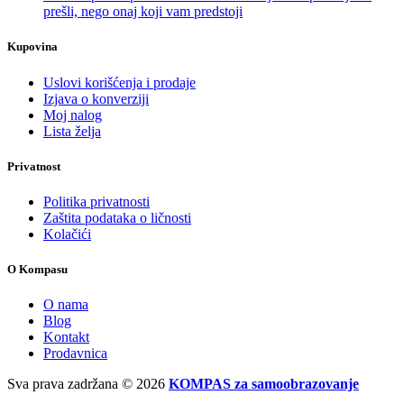
prešli, nego onaj koji vam predstoji
Kupovina
Uslovi korišćenja i prodaje
Izjava o konverziji
Moj nalog
Lista želja
Privatnost
Politika privatnosti
Zaštita podataka o ličnosti
Kolačići
O Kompasu
O nama
Blog
Kontakt
Prodavnica
Sva prava zadržana
© 2026
KOMPAS za samoobrazovanje