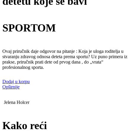
detetu koje se bavi
SPORTOM
Ovaj priručnik daje odgovor na pitanje : Koja je uloga roditelja u
stvaranju zdravog odnosa deteta prema sportu? Uz puno primera iz
prakse, priručnik prati dete od prvog dana , do „vrata“
profesionalnog sporta.
Dodaj u korpu
Opširnije
Jelena Holcer
Kako reći