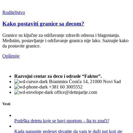
Roditeljstvo
Kako postaviti granice sa decom?
Granice su ključne za održavanje zdravih odnosa i blagostanja.
Međutim, postavljanje i održavanje granica nije lako. Saznajte kako
da postavite granice.
Opširnije
Razvojni centar za decu i odrasle “Faktor”.
Branimira Ćosića 14, 21000 Novi Sad
+381 60 3005552
office@detinjarije.com
Vesti
Podrška detetu koje se bavi sportom – šta to znači?
Kada napunite pedeset shvatite da vam je duži put koji ste