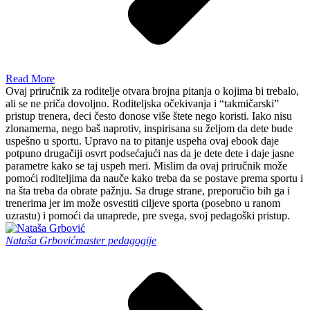
Read More
Ovaj priručnik za roditelje otvara brojna pitanja o kojima bi trebalo,
ali se ne priča dovoljno. Roditeljska očekivanja i “takmičarski”
pristup trenera, deci često donose više štete nego koristi. Iako nisu
zlonamerna, nego baš naprotiv, inspirisana su željom da dete bude
uspešno u sportu. Upravo na to pitanje uspeha ovaj ebook daje
potpuno drugačiji osvrt podsećajući nas da je dete dete i daje jasne
parametre kako se taj uspeh meri. Mislim da ovaj priručnik može
pomoći roditeljima da nauče kako treba da se postave prema sportu i
na šta treba da obrate pažnju. Sa druge strane, preporučio bih ga i
trenerima jer im može osvestiti ciljeve sporta (posebno u ranom
uzrastu) i pomoći da unaprede, pre svega, svoj pedagoški pristup.
Nataša Grbović
master pedagogije