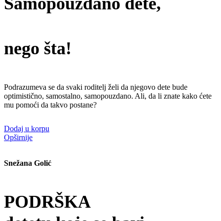
Samopouzdano dete,
nego šta!
Podrazumeva se da svaki roditelj želi da njegovo dete bude
optimistično, samostalno, samopouzdano. Ali, da li znate kako ćete
mu pomoći da takvo postane?
Dodaj u korpu
Opširnije
Snežana Golić
PODRŠKA