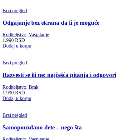
Brzi pregled
Odgajanje bez ekrana da li je moguće
Roditeljstvo
,
Vaspitanje
1.990
RSD
Dodaj u korpu
Brzi pregled
Razvesti se ili ne: najčešća pitanja i odgovori
Roditeljstvo
,
Brak
1.990
RSD
Dodaj u korpu
Brzi pregled
Samopouzdano dete – nego šta
Roditeljstvo
,
Vaspitanje