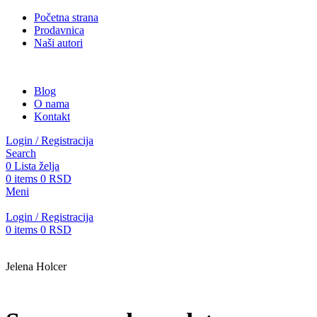
Početna strana
Prodavnica
Naši autori
Blog
O nama
Kontakt
Login / Registracija
Search
0
Lista želja
0
items
0
RSD
Meni
Login / Registracija
0
items
0
RSD
Jelena Holcer