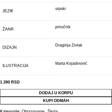
srpski
JEZIK
priručnik
ŽANR
Draginja Zivlak
DIZAJN
Marta Kojadinović
ILUSTRACIJA
1.390
RSD
DODAJ U KORPU
KUPI ODMAH
Kategorije:
Obrazovanje
,
Škola