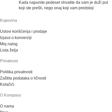
Kada napunite pedeset shvatite da vam je duži put
koji ste prešli, nego onaj koji vam predstoji
Kupovina
Uslovi korišćenja i prodaje
Izjava o konverziji
Moj nalog
Lista želja
Privatnost
Politika privatnosti
Zaštita podataka o ličnosti
Kolačići
O Kompasu
O nama