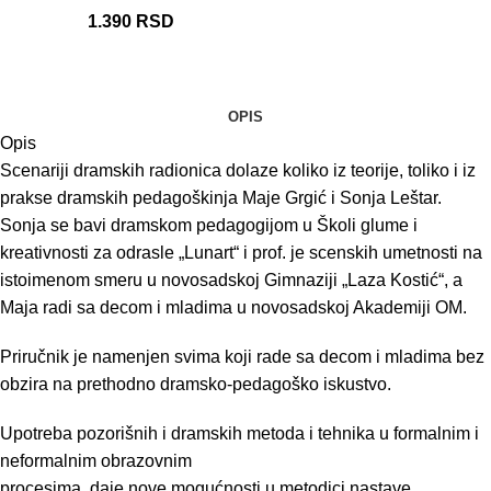
1.390
RSD
OPIS
Opis
Scenariji dramskih radionica dolaze koliko iz teorije, toliko i iz
prakse dramskih pedagoškinja Maje Grgić i Sonja Leštar.
Sonja se bavi dramskom pedagogijom u Školi glume i
kreativnosti za odrasle „Lunart“ i prof. je scenskih umetnosti na
istoimenom smeru u novosadskoj Gimnaziji „Laza Kostić“, a
Maja radi sa decom i mladima u novosadskoj Akademiji OM.
Priručnik je namenjen svima koji rade sa decom i mladima bez
obzira na prethodno dramsko-pedagoško iskustvo.
Upotreba pozorišnih i dramskih metoda i tehnika u formalnim i
neformalnim obrazovnim
procesima, daje nove mogućnosti u metodici nastave,