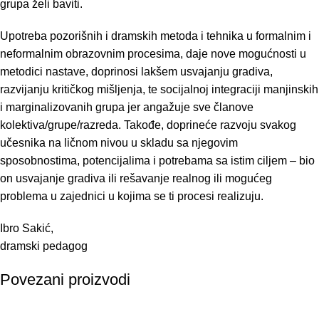
grupa želi baviti.
Upotreba pozorišnih i dramskih metoda i tehnika u formalnim i
neformalnim obrazovnim procesima, daje nove mogućnosti u
metodici nastave, doprinosi lakšem usvajanju gradiva,
razvijanju kritičkog mišljenja, te socijalnoj integraciji manjinskih
i marginalizovanih grupa jer angažuje sve članove
kolektiva/grupe/razreda. Takođe, doprineće razvoju svakog
učesnika na ličnom nivou u skladu sa njegovim
sposobnostima, potencijalima i potrebama sa istim ciljem – bio
on usvajanje gradiva ili rešavanje realnog ili mogućeg
problema u zajednici u kojima se ti procesi realizuju.
Ibro Sakić,
dramski pedagog
Povezani proizvodi