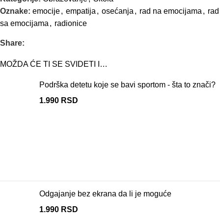
Oznake:
emocije
,
empatija
,
osećanja
,
rad na emocijama
,
rad
sa emocijama
,
radionice
Share:
MOŽDA ĆE TI SE SVIDETI I…
Podrška detetu koje se bavi sportom - šta to znači?
1.990
RSD
Odgajanje bez ekrana da li je moguće
1.990
RSD