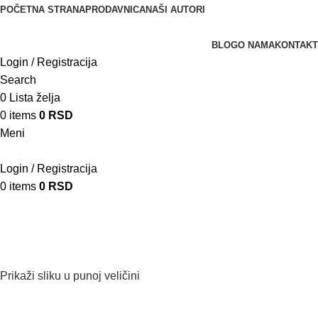
POČETNA STRANA
PRODAVNICA
NAŠI AUTORI
BLOG
O NAMA
KONTAKT
Login / Registracija
Search
0
Lista želja
0
items
0
RSD
Meni
Login / Registracija
0
items
0
RSD
Prikaži sliku u punoj veličini