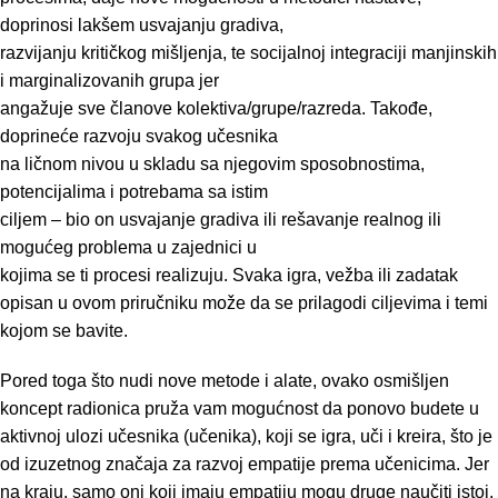
doprinosi lakšem usvajanju gradiva,
razvijanju kritičkog mišljenja, te socijalnoj integraciji manjinskih
i marginalizovanih grupa jer
angažuje sve članove kolektiva/grupe/razreda. Takođe,
doprineće razvoju svakog učesnika
na ličnom nivou u skladu sa njegovim sposobnostima,
potencijalima i potrebama sa istim
ciljem – bio on usvajanje gradiva ili rešavanje realnog ili
mogućeg problema u zajednici u
kojima se ti procesi realizuju. Svaka igra, vežba ili zadatak
opisan u ovom priručniku može da se prilagodi ciljevima i temi
kojom se bavite.
Pored toga što nudi nove metode i alate, ovako osmišljen
koncept radionica pruža vam mogućnost da ponovo budete u
aktivnoj ulozi učesnika (učenika), koji se igra, uči i kreira, što je
od izuzetnog značaja za razvoj empatije prema učenicima. Jer
na kraju, samo oni koji imaju empatiju mogu druge naučiti istoj.