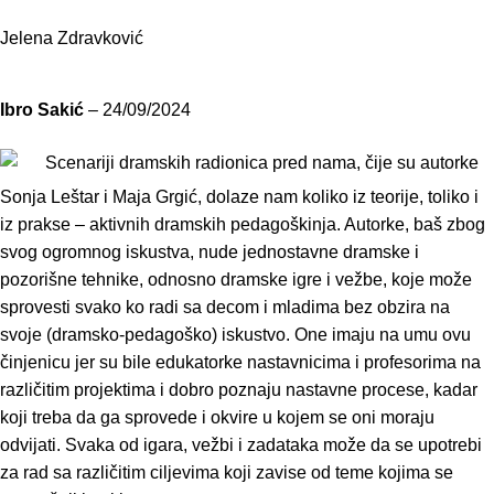
Jelena Zdravković
Ibro Sakić
–
24/09/2024
Scenariji dramskih radionica pred nama, čije su autorke
Sonja Leštar i Maja Grgić, dolaze nam koliko iz teorije, toliko i
iz prakse – aktivnih dramskih pedagoškinja. Autorke, baš zbog
svog ogromnog iskustva, nude jednostavne dramske i
pozorišne tehnike, odnosno dramske igre i vežbe, koje može
sprovesti svako ko radi sa decom i mladima bez obzira na
svoje (dramsko-pedagoško) iskustvo. One imaju na umu ovu
činjenicu jer su bile edukatorke nastavnicima i profesorima na
različitim projektima i dobro poznaju nastavne procese, kadar
koji treba da ga sprovede i okvire u kojem se oni moraju
odvijati. Svaka od igara, vežbi i zadataka može da se upotrebi
za rad sa različitim ciljevima koji zavise od teme kojima se