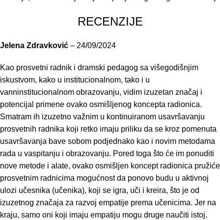
RECENZIJE
Jelena Zdravković
–
24/09/2024
Kao prosvetni radnik i dramski pedagog sa višegodišnjim
iskustvom, kako u institucionalnom, tako i u
vanninstitucionalnom obrazovanju, vidim izuzetan značaj i
potencijal primene ovako osmišljenog koncepta radionica.
Smatram ih izuzetno važnim u kontinuiranom usavršavanju
prosvetnih radnika koji retko imaju priliku da se kroz pomenuta
usavršavanja bave sobom podjednako kao i novim metodama
rada u vaspitanju i obrazovanju. Pored toga što će im ponuditi
nove metode i alate, ovako osmišljen koncept radionica pružiće
prosvetnim radnicima mogućnost da ponovo budu u aktivnoj
ulozi učesnika (učenika), koji se igra, uči i kreira, što je od
izuzetnog značaja za razvoj empatije prema učenicima. Jer na
kraju, samo oni koji imaju empatiju mogu druge naučiti istoj.