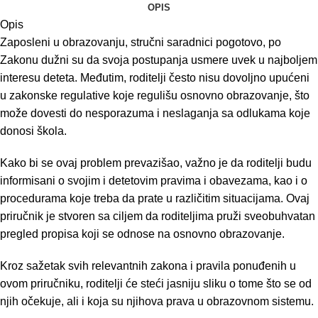
OPIS
Opis
Zaposleni u obrazovanju, stručni saradnici pogotovo, po
Zakonu dužni su da svoja postupanja usmere uvek u najboljem
interesu deteta. Međutim, roditelji često nisu dovoljno upućeni
u zakonske regulative koje regulišu osnovno obrazovanje, što
može dovesti do nesporazuma i neslaganja sa odlukama koje
donosi škola.
Kako bi se ovaj problem prevazišao, važno je da roditelji budu
informisani o svojim i detetovim pravima i obavezama, kao i o
procedurama koje treba da prate u različitim situacijama. Ovaj
priručnik je stvoren sa ciljem da roditeljima pruži sveobuhvatan
pregled propisa koji se odnose na osnovno obrazovanje.
Kroz sažetak svih relevantnih zakona i pravila ponuđenih u
ovom priručniku, roditelji će steći jasniju sliku o tome što se od
njih očekuje, ali i koja su njihova prava u obrazovnom sistemu.