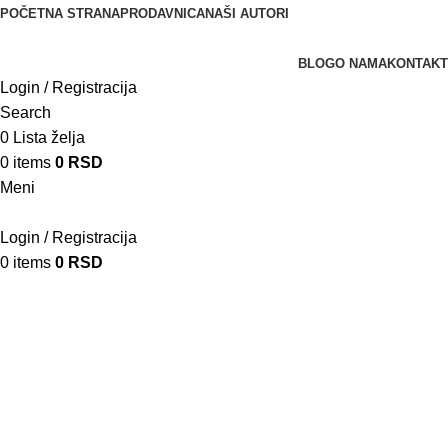
POČETNA STRANA
PRODAVNICA
NAŠI AUTORI
BLOG
O NAMA
KONTAKT
Login / Registracija
Search
0
Lista želja
0
items
0
RSD
Meni
Login / Registracija
0
items
0
RSD