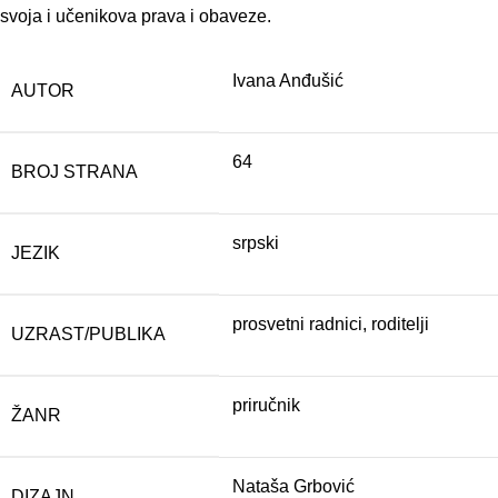
svoja i učenikova prava i obaveze.
Ivana Anđušić
AUTOR
64
BROJ STRANA
srpski
JEZIK
prosvetni radnici, roditelji
UZRAST/PUBLIKA
priručnik
ŽANR
Nataša Grbović
DIZAJN