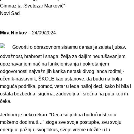
Gimnazija „Svetozar Marković“
Novi Sad
Mira Ninkov
–
24/09/2024
Govoriti o obrazovnom sistemu danas je zaista ljubav,
odvažnost, hrabrost i snaga, želja za daljim neurušavanjem,
upoznavanjem načina funkcionisanja i pokretanjem
odgovornosti najvažnijih karika neraskidivog lanca roditelj-
učenik-nastavnik, ŠKOLE kao ustanove, da budu najbolja
moguća podrška, pomoć, vetar u leđa našoj deci, kako bi bila i
ostala bezbedna, sigurna, zadovoljna i srećna na putu koji ih
čeka.
Jednom je neko rekao: “Deca su jedina budućnost koju
možemo dodirnuti…” stoga sve svoje postupke, svu svoju
energiju, pažnju, svoj fokus, svoje vreme uložite u tu