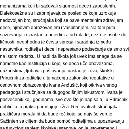
mehanizama koji bi sačuvali sigurnost dece i zaposlenih.
Dalekosežne su i zabrinjavajuće posledice koje uzrokuje
nedovoljan broj stručnjaka koji se bave mentalnim zdravljem
dece, njihovim obrazovanjem i vaspitanjem. Na tom putu
sazrevanja i uzrastanja pojedinca od mlade, nezrele osobe do
ličnosti, neophodna je čvrsta sprega i saradnja između
nastavnika, roditelja i dece i neprestano podsećanje da smo svi
na istom zadatku. U nadi da škola još uvek ima snage da se
nametne kao institucija u kojoj se deca uče obavezama,
dužnostima, ljubavi i poštovanju, nastao je i ovaj školski
Priručnik za roditelje u tumačenju zakonske regulative u
osnovnom obrazovanju Ivane Anđušić, koji otkriva vrsnog
pedagoga i stručnjaka sa dugogodišnjim iskustvom. Ivana je
posvećenik koji godinama, sve ovo što je napisala i u Priručnik
uobličila, u praksi primenjuje i živi. Reč ovakvih stručnjaka-
praktičara morala bi da bude reč kojoj se najviše veruje.
Sačinjen sa ciljem da bude pomoć roditeljima u upoznavanju
sa funkcionisanjem školske ustanove, on je istovremeno i