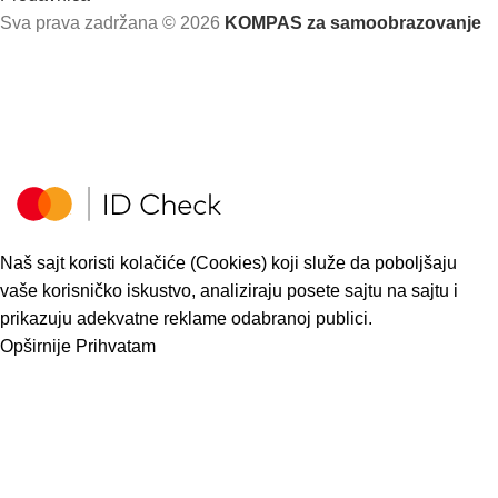
Sva prava zadržana
© 2026
KOMPAS za samoobrazovanje
Naš sajt koristi kolačiće (Cookies) koji služe da poboljšaju
vaše korisničko iskustvo, analiziraju posete sajtu na sajtu i
prikazuju adekvatne reklame odabranoj publici.
Opširnije
Prihvatam