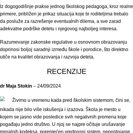
Iz dogogodišnje prakse jednog školskog pedagoga, kroz realne
primere, približen je prikaz situacija koje bi roditeljima trebalo
da posluže za razrešenje eventualnih dilema, a sve zarad
adekvatne podrške detetu i njegovog najboljeg interesa.
Razumevanje zakonske regulative u osnovnom obrazovanju
doprinosi boljoj saradnji između škole i porodice, što direktno
utiče na kvalitet obrazovanja i razvoja deteta.
RECENZIJE
dr Maja Stokin
–
24/09/2024
Živimo u vremenu kada pred školskim sistemom, čini se,
nikada nije bilo više iskušenja i izazova. Škola je mesto u
kojem se jasno vide posledice svih negativnih promena koje
pogađaju jedno društvo. U njoj se najpre očituje urušavanje
moralnih kodeksa, poremećen vrednosni sistem, nepostojanje