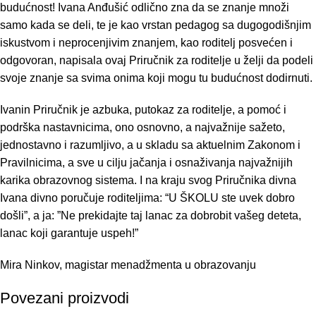
budućnost! Ivana Anđušić odlično zna da se znanje množi
samo kada se deli, te je kao vrstan pedagog sa dugogodišnjim
iskustvom i neprocenjivim znanjem, kao roditelj posvećen i
odgovoran, napisala ovaj Priručnik za roditelje u želji da podeli
svoje znanje sa svima onima koji mogu tu budućnost dodirnuti.
Ivanin Priručnik je azbuka, putokaz za roditelje, a pomoć i
podrška nastavnicima, ono osnovno, a najvažnije sažeto,
jednostavno i razumljivo, a u skladu sa aktuelnim Zakonom i
Pravilnicima, a sve u cilju jačanja i osnaživanja najvažnijih
karika obrazovnog sistema. I na kraju svog Priručnika divna
Ivana divno poručuje roditeljima: “U ŠKOLU ste uvek dobro
došli”, a ja: ”Ne prekidajte taj lanac za dobrobit vašeg deteta,
lanac koji garantuje uspeh!”
Mira Ninkov, magistar menadžmenta u obrazovanju
Povezani proizvodi