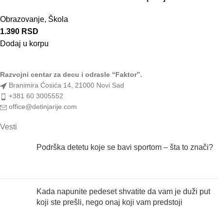
Obrazovanje
,
Škola
1.390
RSD
Dodaj u korpu
Razvojni centar za decu i odrasle “Faktor”.
Branimira Ćosića 14, 21000 Novi Sad
+381 60 3005552
office@detinjarije.com
Vesti
Podrška detetu koje se bavi sportom – šta to znači?
Kada napunite pedeset shvatite da vam je duži put
koji ste prešli, nego onaj koji vam predstoji