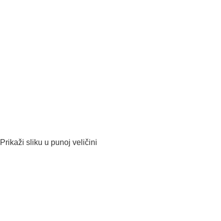
Prikaži sliku u punoj veličini