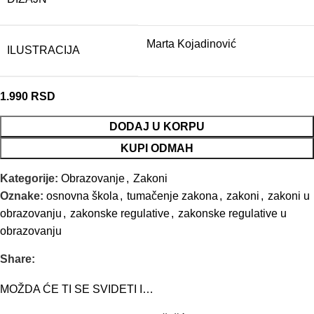
Marta Kojadinović
ILUSTRACIJA
1.990
RSD
DODAJ U KORPU
KUPI ODMAH
Kategorije:
Obrazovanje
,
Zakoni
Oznake:
osnovna škola
,
tumačenje zakona
,
zakoni
,
zakoni u
obrazovanju
,
zakonske regulative
,
zakonske regulative u
obrazovanju
Share:
MOŽDA ĆE TI SE SVIDETI I…