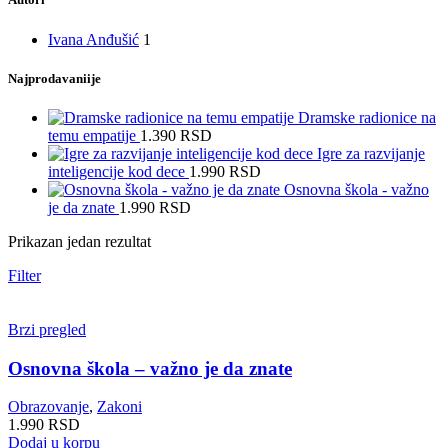
Ivana Anđušić
1
Najprodavaniije
Dramske radionice na
temu empatije
1.390
RSD
Igre za razvijanje
inteligencije kod dece
1.990
RSD
Osnovna škola - važno
je da znate
1.990
RSD
Prikazan jedan rezultat
Filter
Brzi pregled
Osnovna škola – važno je da znate
Obrazovanje
,
Zakoni
1.990
RSD
Dodaj u korpu