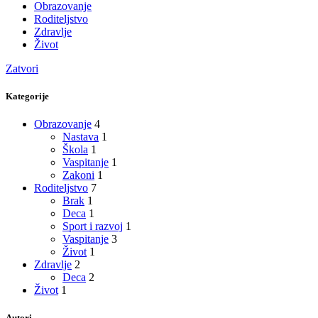
Obrazovanje
Roditeljstvo
Zdravlje
Život
Zatvori
Kategorije
Obrazovanje
4
Nastava
1
Škola
1
Vaspitanje
1
Zakoni
1
Roditeljstvo
7
Brak
1
Deca
1
Sport i razvoj
1
Vaspitanje
3
Život
1
Zdravlje
2
Deca
2
Život
1
Autori