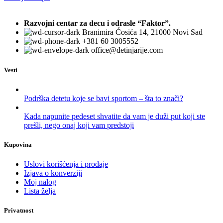
Razvojni centar za decu i odrasle “Faktor”.
Branimira Ćosića 14, 21000 Novi Sad
+381 60 3005552
office@detinjarije.com
Vesti
Podrška detetu koje se bavi sportom – šta to znači?
Kada napunite pedeset shvatite da vam je duži put koji ste
prešli, nego onaj koji vam predstoji
Kupovina
Uslovi korišćenja i prodaje
Izjava o konverziji
Moj nalog
Lista želja
Privatnost