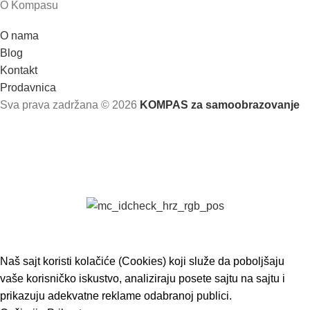
O Kompasu
O nama
Blog
Kontakt
Prodavnica
Sva prava zadržana
© 2026
KOMPAS za samoobrazovanje
Naš sajt koristi kolačiće (Cookies) koji služe da poboljšaju
vaše korisničko iskustvo, analiziraju posete sajtu na sajtu i
prikazuju adekvatne reklame odabranoj publici.