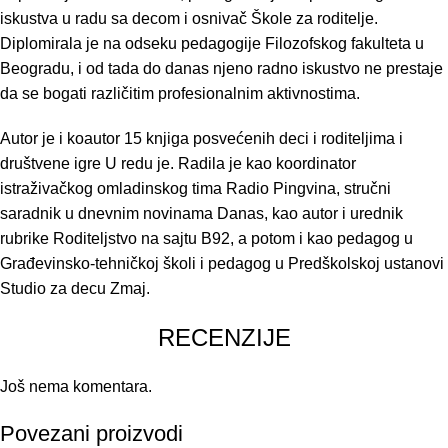
iskustva u radu sa decom i osnivač Škole za roditelje.
Diplomirala je na odseku pedagogije Filozofskog fakulteta u
Beogradu, i od tada do danas njeno radno iskustvo ne prestaje
da se bogati različitim profesionalnim aktivnostima.
Autor je i koautor 15 knjiga posvećenih deci i roditeljima i
društvene igre U redu je. Radila je kao koordinator
istraživačkog omladinskog tima Radio Pingvina, stručni
saradnik u dnevnim novinama Danas, kao autor i urednik
rubrike Roditeljstvo na sajtu B92, a potom i kao pedagog u
Građevinsko-tehničkoj školi i pedagog u Predškolskoj ustanovi
Studio za decu Zmaj.
RECENZIJE
Još nema komentara.
Povezani proizvodi