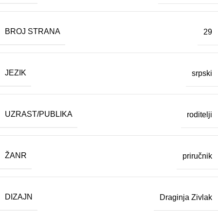
BROJ STRANA
29
JEZIK
srpski
UZRAST/PUBLIKA
roditelji
ŽANR
priručnik
DIZAJN
Draginja Zivlak