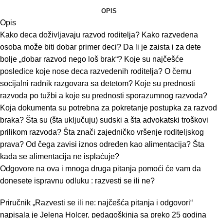
OPIS
Opis
Kako deca doživljavaju razvod roditelja? Kako razvedena
osoba može biti dobar primer deci? Da li je zaista i za dete
bolje „dobar razvod nego loš brak“? Koje su najčešće
posledice koje nose deca razvedenih roditelja? O čemu
socijalni radnik razgovara sa detetom? Koje su prednosti
razvoda po tužbi a koje su prednosti sporazumnog razvoda?
Koja dokumenta su potrebna za pokretanje postupka za razvod
braka? Šta su (šta uključuju) sudski a šta advokatski troškovi
prilikom razvoda? Šta znači zajedničko vršenje roditeljskog
prava? Od čega zavisi iznos određen kao alimentacija? Šta
kada se alimentacija ne isplaćuje?
Odgovore na ova i mnoga druga pitanja pomoći će vam da
donesete ispravnu odluku : razvesti se ili ne?
Priručnik „Razvesti se ili ne: najčešća pitanja i odgovori“
napisala je Jelena Holcer, pedagoškinja sa preko 25 godina