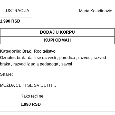
ILUSTRACIJA
Marta Kojadinović
1.990
RSD
DODAJ U KORPU
KUPI ODMAH
Kategorije:
Brak
,
Roditeljstvo
Oznake:
brak
,
da li se razvesti
,
porodica
,
razvod
,
razvod
braka
,
razvod iz ugla pedagoga
,
saveti
Share:
MOŽDA ĆE TI SE SVIDETI I…
Kako reći ne
1.990
RSD