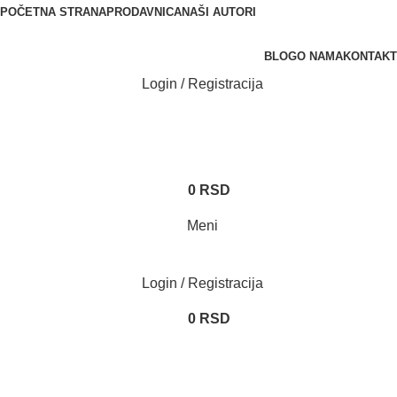
POČETNA STRANA
PRODAVNICA
NAŠI AUTORI
BLOG
O NAMA
KONTAKT
Login / Registracija
0
RSD
Meni
Login / Registracija
0
RSD