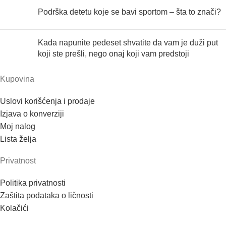
Podrška detetu koje se bavi sportom – šta to znači?
Kada napunite pedeset shvatite da vam je duži put
koji ste prešli, nego onaj koji vam predstoji
Kupovina
Uslovi korišćenja i prodaje
Izjava o konverziji
Moj nalog
Lista želja
Privatnost
Politika privatnosti
Zaštita podataka o ličnosti
Kolačići