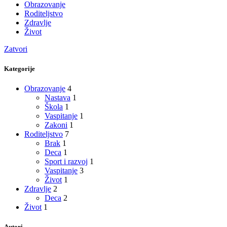
Obrazovanje
Roditeljstvo
Zdravlje
Život
Zatvori
Kategorije
Obrazovanje
4
Nastava
1
Škola
1
Vaspitanje
1
Zakoni
1
Roditeljstvo
7
Brak
1
Deca
1
Sport i razvoj
1
Vaspitanje
3
Život
1
Zdravlje
2
Deca
2
Život
1
Autori