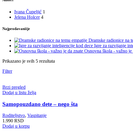
Ivana Čupeljić
1
Jelena Holcer
4
Najprodavaniije
Dramske radionice na 
Igre za razvijanje in
Osnovna škola - važno je
Prikazano je svih 5 rezultata
Filter
Brzi pregled
Dodaj u listu želja
Samopouzdano dete – nego šta
Roditeljstvo
,
Vaspitanje
1.990
RSD
Dodaj u korpu