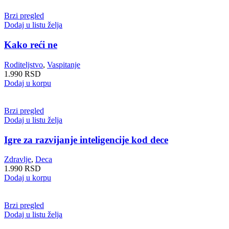
Brzi pregled
Dodaj u listu želja
Kako reći ne
Roditeljstvo
,
Vaspitanje
1.990
RSD
Dodaj u korpu
Brzi pregled
Dodaj u listu želja
Igre za razvijanje inteligencije kod dece
Zdravlje
,
Deca
1.990
RSD
Dodaj u korpu
Brzi pregled
Dodaj u listu želja