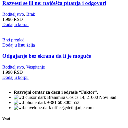
Razvesti se ili ne: najčešća pitanja i odgovori
Roditeljstvo
,
Brak
1.990
RSD
Dodaj u korpu
Brzi pregled
Dodaj u listu želja
Odgajanje bez ekrana da li je moguće
Roditeljstvo
,
Vaspitanje
1.990
RSD
Dodaj u korpu
Razvojni centar za decu i odrasle “Faktor”.
Branimira Ćosića 14, 21000 Novi Sad
+381 60 3005552
office@detinjarije.com
Vesti