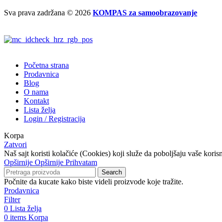
Sva prava zadržana
© 2026
KOMPAS za samoobrazovanje
Početna strana
Prodavnica
Blog
O nama
Kontakt
Lista želja
Login / Registracija
Korpa
Zatvori
Naš sajt koristi kolačiće (Cookies) koji služe da poboljšaju vaše koris
Opširnije
Opširnije
Prihvatam
Search
Počnite da kucate kako biste videli proizvode koje tražite.
Prodavnica
Filter
0
Lista želja
0
items
Korpa