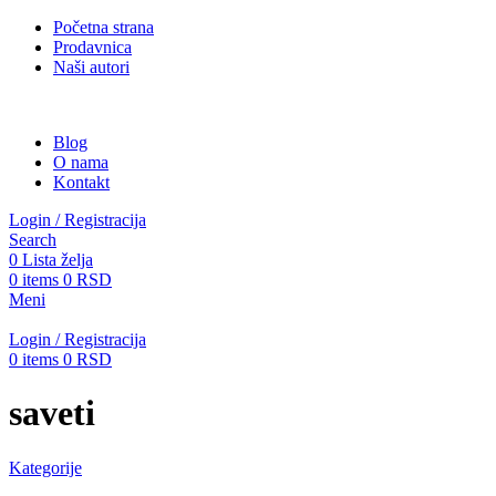
Početna strana
Prodavnica
Naši autori
Blog
O nama
Kontakt
Login / Registracija
Search
0
Lista želja
0
items
0
RSD
Meni
Login / Registracija
0
items
0
RSD
saveti
Kategorije