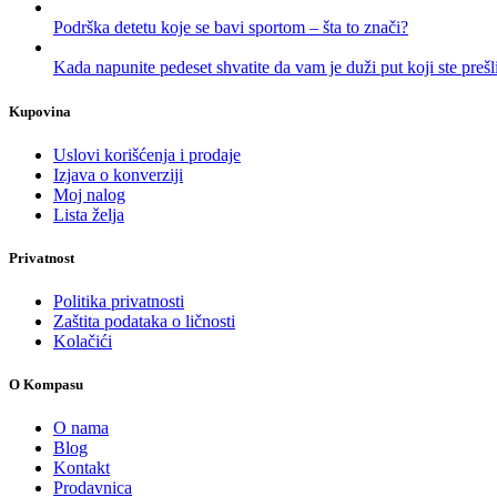
Podrška detetu koje se bavi sportom – šta to znači?
Kada napunite pedeset shvatite da vam je duži put koji ste prešl
Kupovina
Uslovi korišćenja i prodaje
Izjava o konverziji
Moj nalog
Lista želja
Privatnost
Politika privatnosti
Zaštita podataka o ličnosti
Kolačići
O Kompasu
O nama
Blog
Kontakt
Prodavnica